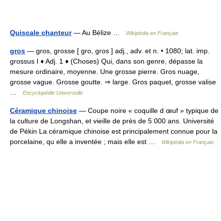
Quiscale chanteur
— Au Bélize …
Wikipédia en Français
gros
— gros, grosse [ gro, gros ] adj., adv. et n. • 1080; lat. imp.
grossus I ♦ Adj. 1 ♦ (Choses) Qui, dans son genre, dépasse la
mesure ordinaire, moyenne. Une grosse pierre. Gros nuage,
grosse vague. Grosse goutte. ⇒ large. Gros paquet, grosse valise
…
Encyclopédie Universelle
Céramique chinoise
— Coupe noire « coquille d œuf » typique de
la culture de Longshan, et vieille de près de 5 000 ans. Université
de Pékin La céramique chinoise est principalement connue pour la
porcelaine, qu elle a inventée ; mais elle est …
Wikipédia en Français