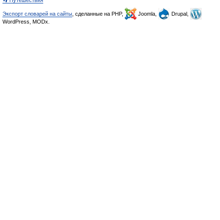
👣 Путешествия
Экспорт словарей на сайты
, сделанные на PHP,
Joomla,
Drupal,
WordPress, MODx.