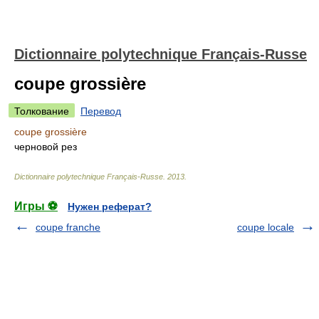
Dictionnaire polytechnique Français-Russe
coupe grossière
Толкование
Перевод
coupe grossière
черновой рез
Dictionnaire polytechnique Français-Russe
.
2013
.
Игры ⚽
Нужен реферат?
coupe franche
coupe locale