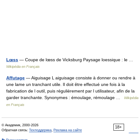
Lœss
— Coupe de lœss de Vicksburg Paysage loessique : le …
Wikipédia en Français
Affutage
— Aiguisage L aiguisage consiste à donner ou rendre à
une lame un tranchant utile. Il doit être effectué une fois à la
fabrication de l outil, puis régulièrement par l utilisateur, afin de la
garder tranchante. Synonymes : émoulage, rémoulage …
Wikipédia
en Français
© Академик, 2000-2026
18+
Обратная связь:
Техподдержка
,
Реклама на сайте